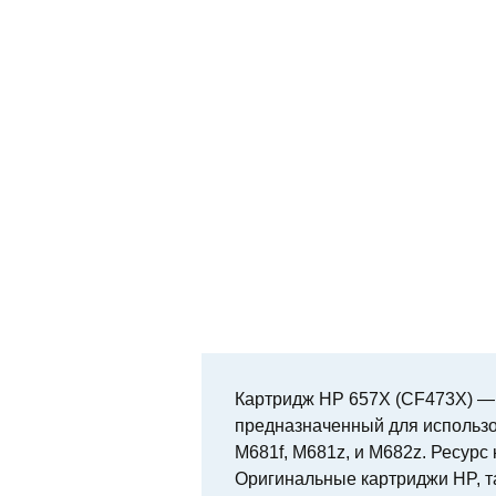
Картридж HP 657X (CF473X) —
предназначенный для использо
M681f, M681z, и M682z. Ресурс
Оригинальные картриджи HP, та