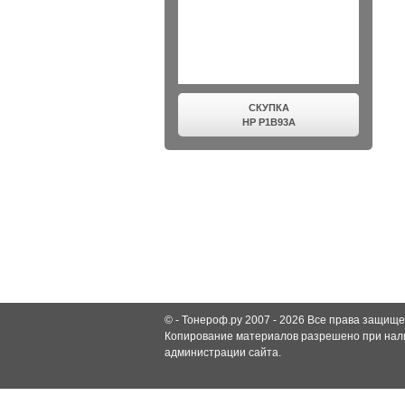
СКУПКА
HP P1B93A
© -
Тонероф.ру 2007 - 2026
Все права защище
Копирование материалов разрешено при нали
администрации сайта.