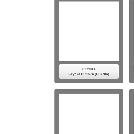
СКУПКА
Скупка HP 657X (CF470X)