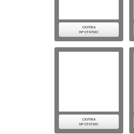
СКУПКА
HP CF470XC
СКУПКА
HP CF473XC