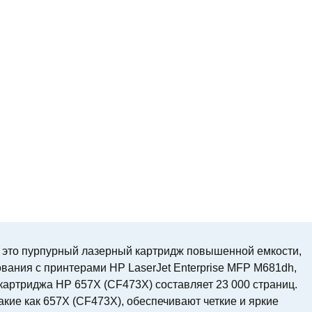
 это пурпурный лазерный картридж повышенной емкости,
вания с принтерами HP LaserJet Enterprise MFP M681dh,
 картриджа HP 657X (CF473X) составляет 23 000 страниц.
кие как 657X (CF473X), обеспечивают четкие и яркие