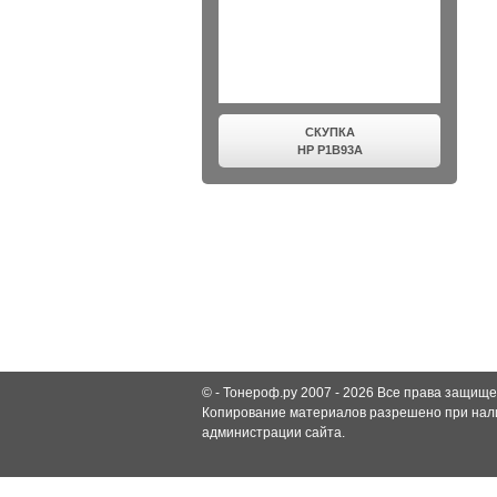
СКУПКА
HP P1B93A
© -
Тонероф.ру 2007 - 2026
Все права защище
Копирование материалов разрешено при нали
администрации сайта.