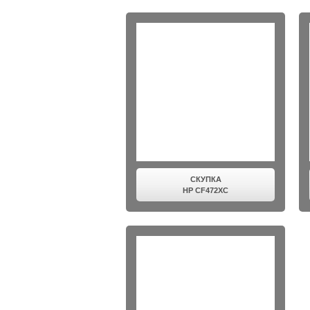
СКУПКА
HP CF472XC