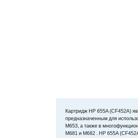
Картридж HP 655A (CF452A) яв
предназначенным для использов
M653, а также в многофункцион
M681 и M682 . HP 655A (CF452A