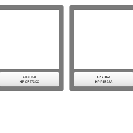
СКУПКА
СКУПКА
HP CF473XC
HP P1B92A