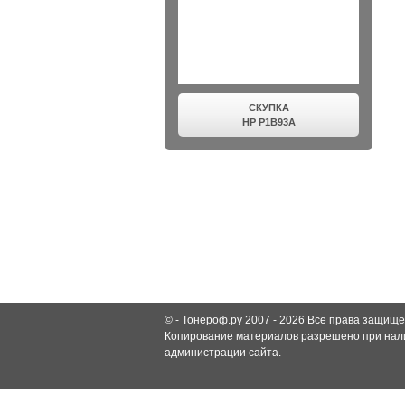
СКУПКА
HP P1B93A
© -
Тонероф.ру 2007 - 2026
Все права защище
Копирование материалов разрешено при нали
администрации сайта.