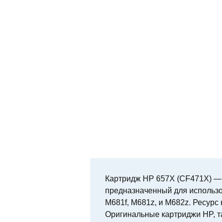
Картридж HP 657X (CF471X) — 
предназначенный для использо
M681f, M681z, и M682z. Ресурс
Оригинальные картриджи HP, та