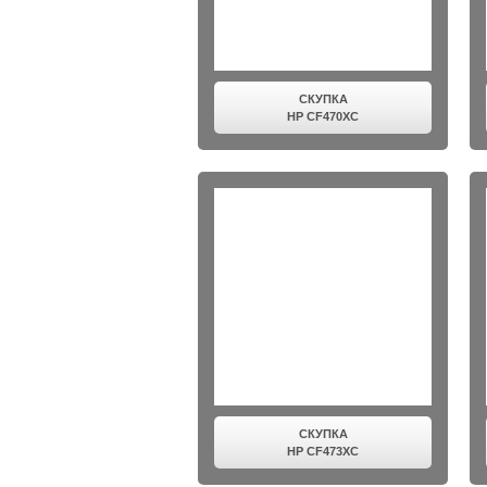
СКУПКА
HP CF470XC
СКУПКА
HP CF473XC