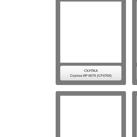
СКУПКА
Скупка HP 657X (CF470X)