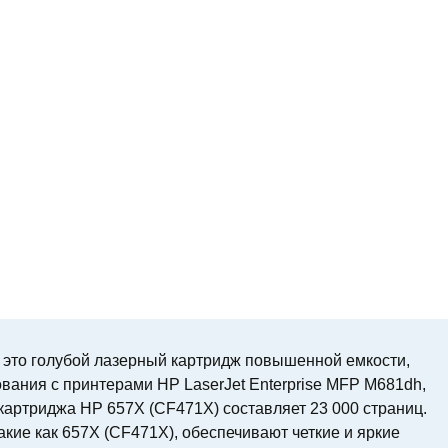
это голубой лазерный картридж повышенной емкости,
вания с принтерами HP LaserJet Enterprise MFP M681dh,
 картриджа HP 657X (CF471X) составляет 23 000 страниц.
кие как 657X (CF471X), обеспечивают четкие и яркие