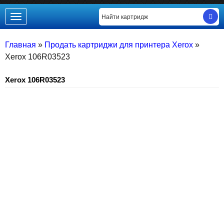
Toggle
navigation
Главная
»
Продать картриджи для принтера Xerox
»
Xerox 106R03523
Xerox 106R03523