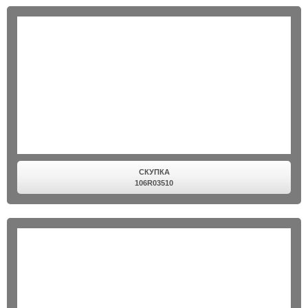
СКУПКА
106R03510