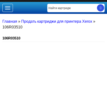
Toggle
navigation
Главная
»
Продать картриджи для принтера Xerox
»
106R03510
106R03510