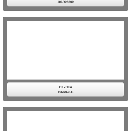
106R03509
СКУПКА
106R03511