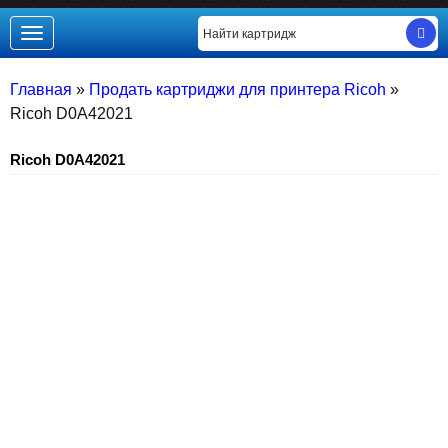
Toggle
navigation
Главная
»
Продать картриджи для принтера Ricoh
»
Ricoh D0A42021
Ricoh D0A42021