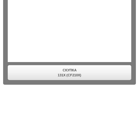
СКУПКА
131X (CF210X)