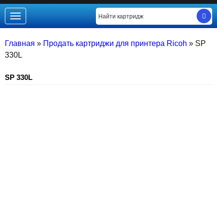
Toggle
navigation
Главная
»
Продать картриджи для принтера Ricoh
»
SP
330L
SP 330L