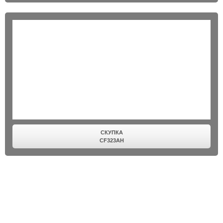
СКУПКА
CF323AH