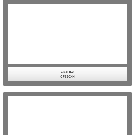
СКУПКА
CF320XH