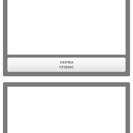
СКУПКА
CF322AC