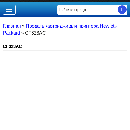
Toggle
navigation
Главная
»
Продать картриджи для принтера Hewlett-
Packard
»
CF323AC
CF323AC