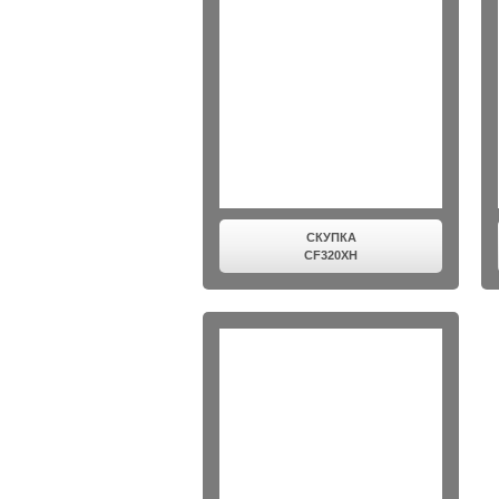
СКУПКА
CF320XH