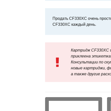
Продать CF330XC очень просто
CF330XC каждый день.
Картридж CF330XC и
приклеена этикетка,
Консультации по скупк
новые картриджи, ф
а также другие рас