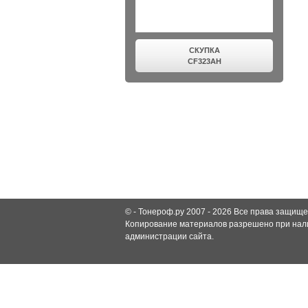
СКУПКА
CF323AH
© -
Тонероф.ру 2007 - 2026
Все права защище
Копирование материалов разрешено при нали
администрации сайта.