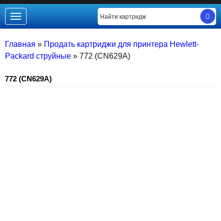
Toggle
navigation
Главная
»
Продать картриджи для принтера Hewlett-
Packard струйные
»
772 (CN629A)
772 (CN629A)