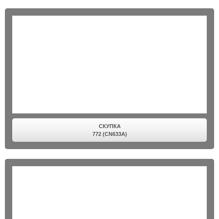
СКУПКА
772 (CN633A)