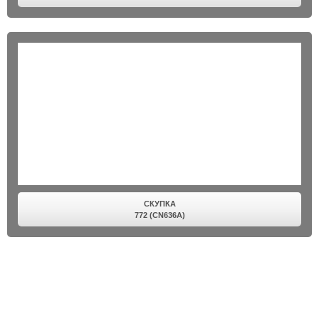
СКУПКА
772 (CN636A)