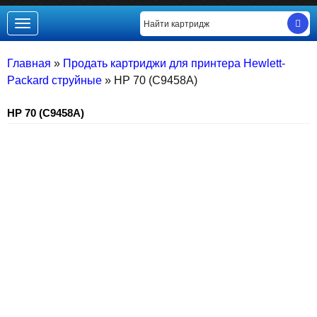
Toggle
navigation
Главная
»
Продать картриджи для принтера Hewlett-
Packard струйные
»
HP 70 (C9458A)
HP 70 (C9458A)