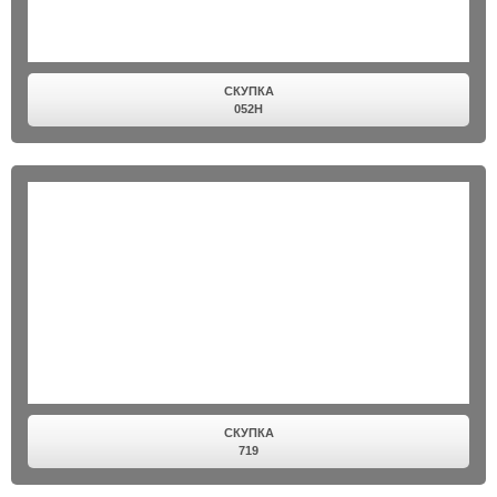
СКУПКА
052H
СКУПКА
719