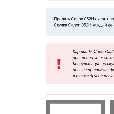
Продать Canon 052H очень прос
Скупка Canon 052H каждый ден
Картридж Canon 052
приклеена этикетка,
Консультации по скупк
новые картриджи, ф
а также другие рас