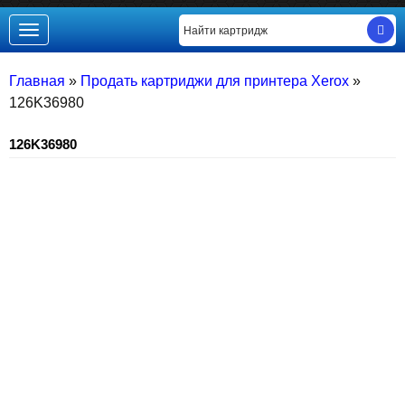
Toggle
navigation
Главная
»
Продать картриджи для принтера Xerox
»
126K36980
126K36980