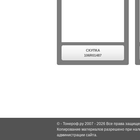
СКУПКА
106R01487
© -
Тонероф.ру 2007 - 2026
Все права защище
Копирование материалов разрешено при нали
администрации сайта.