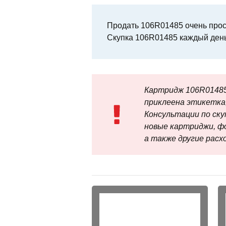
Продать 106R01485 очень прост
Скупка 106R01485 каждый день
Картридж 106R01485
приклеена этикетка,
Консультации по скупк
новые картриджи, ф
а также другие рас