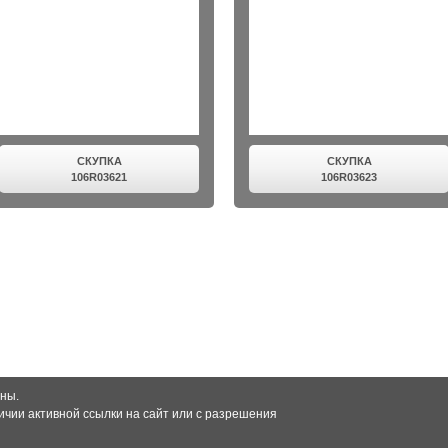
СКУПКА
СКУПКА
106R03621
106R03623
ны.
чии активной ссылки на сайт или с разрешения