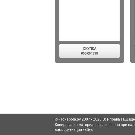
СКУПКА
006R04399
© -
Тонероф.ру 2007 - 2026
Все права защище
Копирование материалов разрешено при нали
администрации сайта.