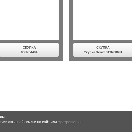
СКУПКА
СКУПКА
006R04404
Скупка Xerox 013R00691
ны.
чии активной ссылки на сайт или с разрешения