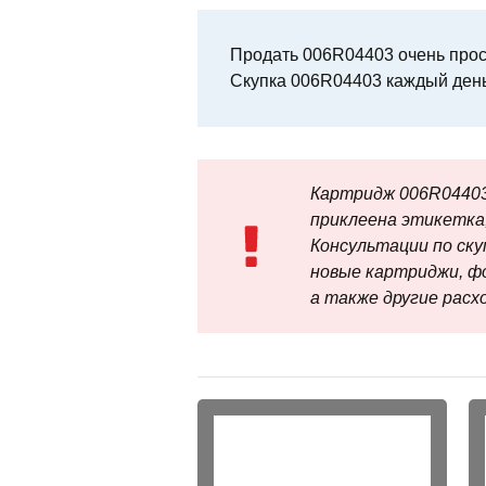
Продать 006R04403 очень прост
Скупка 006R04403 каждый день
Картридж 006R04403
приклеена этикетка,
Консультации по скупк
новые картриджи, ф
а также другие рас