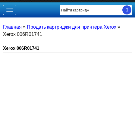
Toggle
navigation
Главная
»
Продать картриджи для принтера Xerox
»
Xerox 006R01741
Xerox 006R01741