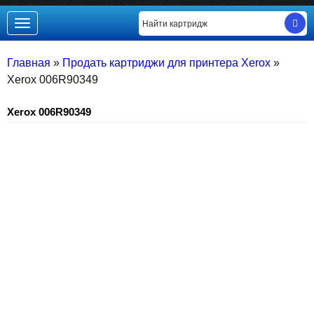
Toggle
navigation
Главная
»
Продать картриджи для принтера Xerox
»
Xerox 006R90349
Xerox 006R90349