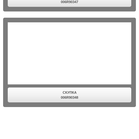
006R90347
СКУПКА
006R90348