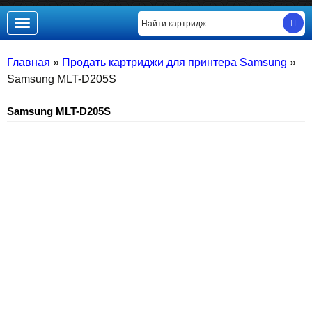
Toggle
navigation
Главная
»
Продать картриджи для принтера Samsung
»
Samsung MLT-D205S
Samsung MLT-D205S