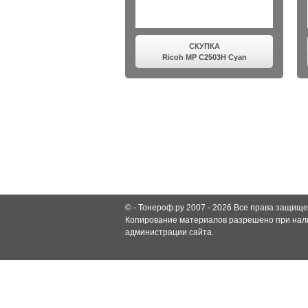
СКУПКА
Ricoh MP C2503H Cyan
© -
Тонероф.ру 2007 - 2026
Все права защище
Копирование материалов разрешено при нали
администрации сайта.