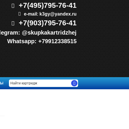
+7(495)
795-76-41
e-mail:
k3gy@yandex.ru
+7(903)
795-76-41
legram:
@skupkakartridzhej
Whatsapp:
+79912338515
ТЫ