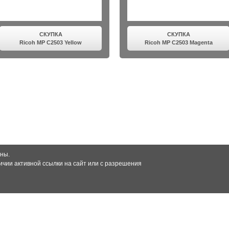
СКУПКА
СКУПКА
Ricoh MP C2503 Yellow
Ricoh MP C2503 Magenta
ны.
чии активной ссылки на сайт или с разрешения