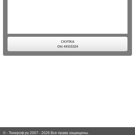
СКУПКА
Oki 44315324
© -
Тонероф.ру 2007 - 2026
Все права защищены.