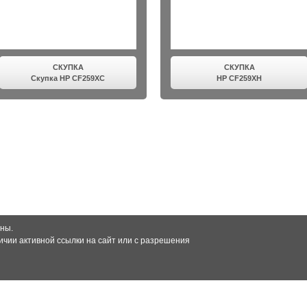
СКУПКА
СКУПКА
Скупка HP CF259XC
HP CF259XH
ны.
чии активной ссылки на сайт или с разрешения