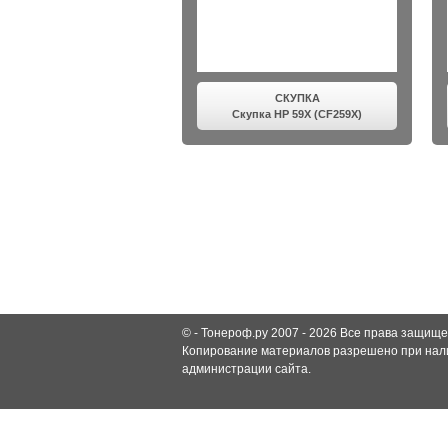
СКУПКА
Скупка HP 59X (CF259X)
© -
Тонероф.ру 2007 - 2026
Все права защище
Копирование материалов разрешено при нали
администрации сайта.