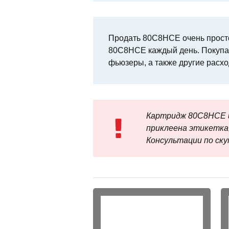
Продать 80C8HCE очень просто
80C8HCE каждый день. Покупае
фьюзеры, а также другие расх
Картридж 80C8HCE и
приклеена этикетка,
Консультации по скупк