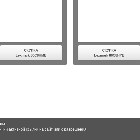
СКУПКА
СКУПКА
Lexmark 80C8HME
Lexmark 80C8HYE
ны.
чии активной ссылки на сайт или с разрешения