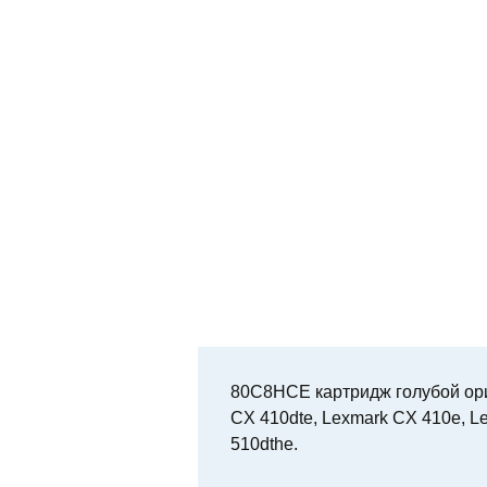
80C8HCE картридж голубой ори
CX 410dte, Lexmark CX 410e, L
510dthe.