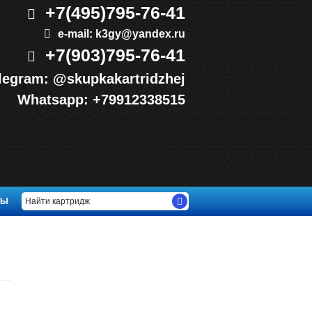
+7(495)
795-76-41
e-mail:
k3gy@yandex.ru
+7(903)
795-76-41
legram:
@skupkakartridzhej
Whatsapp:
+79912338515
ТЫ