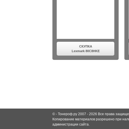
СКУПКА
Lexmark 80C8HKE
© -
Тонероф.ру 2007 - 2026
Все права защище
Копирование материалов разрешено при нали
администрации сайта.