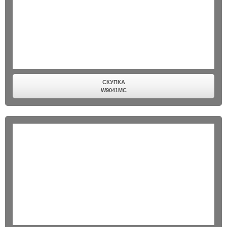
СКУПКА
W9041MC