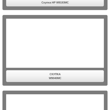
Скупка HP W9193MC
СКУПКА
W9040MC