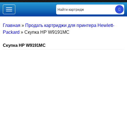
Toggle
navigation
Главная
»
Продать картриджи для принтера Hewlett-
Packard
»
Скупка HP W9191MC
Скупка HP W9191MC