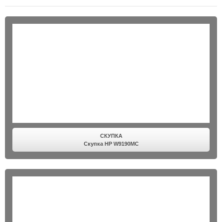
СКУПКА
Скупка HP W9190MC