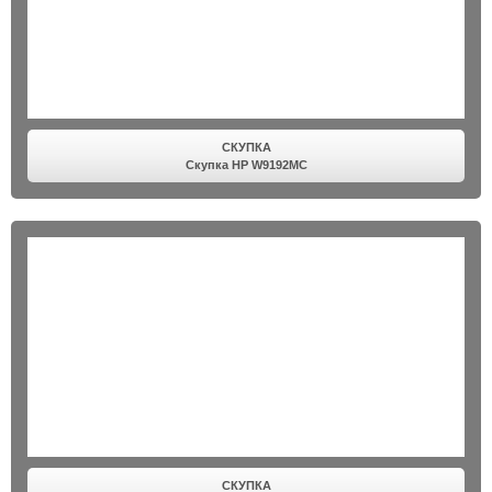
СКУПКА
Скупка HP W9192MC
СКУПКА