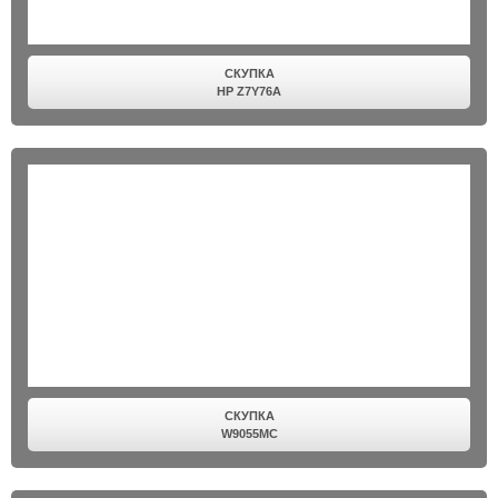
СКУПКА
HP Z7Y76A
СКУПКА
W9055MC