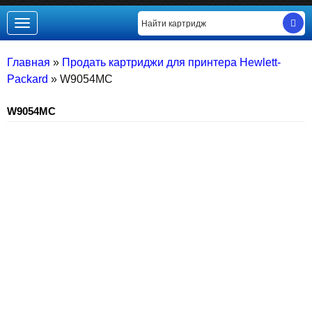
Toggle
navigation
Главная
»
Продать картриджи для принтера Hewlett-
Packard
»
W9054MC
W9054MC