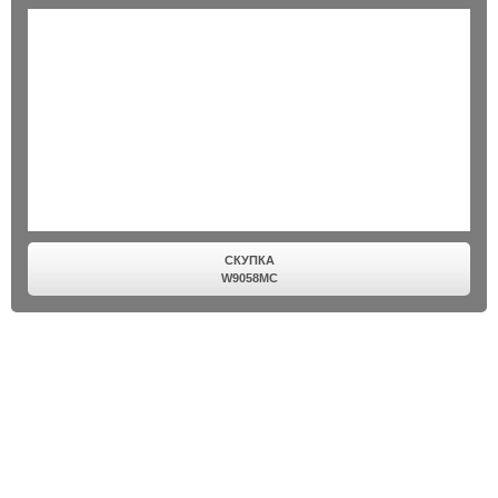
СКУПКА
W9058MC