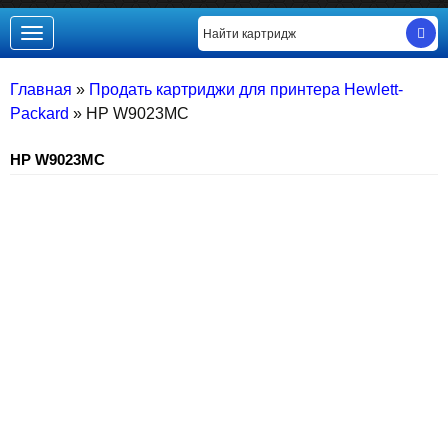
Toggle
navigation
Главная
»
Продать картриджи для принтера Hewlett-
Packard
»
HP W9023MC
HP W9023MC