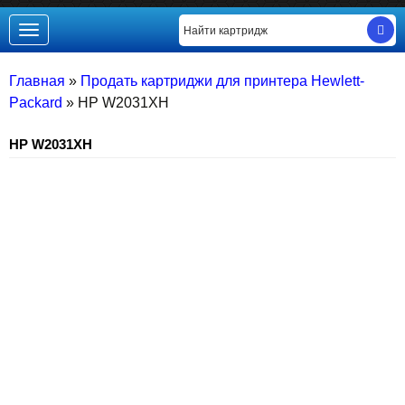
Toggle
navigation
Главная
»
Продать картриджи для принтера Hewlett-
Packard
»
HP W2031XH
HP W2031XH