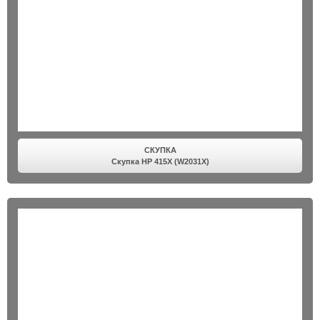
СКУПКА
Скупка HP 415X (W2031X)