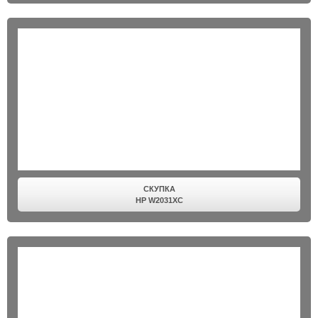
СКУПКА
HP W2031XC