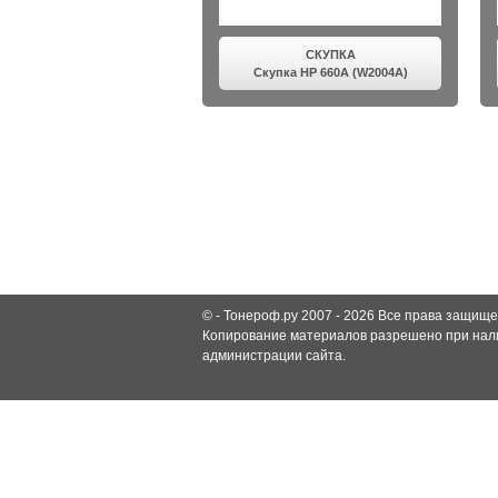
СКУПКА
Скупка HP 660A (W2004A)
© -
Тонероф.ру 2007 - 2026
Все права защище
Копирование материалов разрешено при нали
администрации сайта.