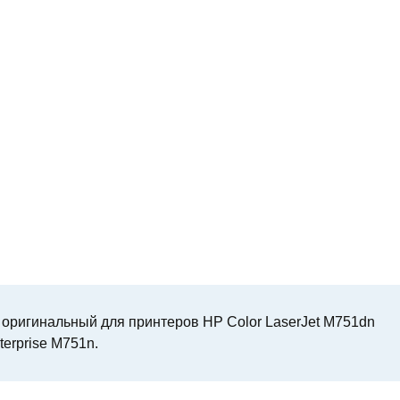
ригинальный для принтеров HP Color LaserJet M751dn
terprise M751n.