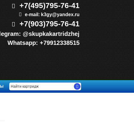
+7(495)
795-76-41
e-mail:
k3gy@yandex.ru
+7(903)
795-76-41
legram:
@skupkakartridzhej
Whatsapp:
+79912338515
ТЫ