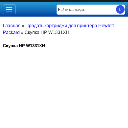
Toggle
navigation
Главная
»
Продать картриджи для принтера Hewlett-
Packard
»
Скупка HP W1331XH
Скупка HP W1331XH