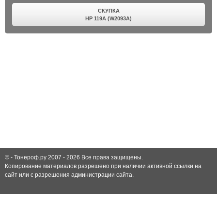
СКУПКА
HP 119A (W2093A)
© -
Тонероф.ру 2007 - 2026
Все права защищены.
Копирование материалов разрешено при наличии активной ссылки на
сайт или с разрешения администрации сайта.