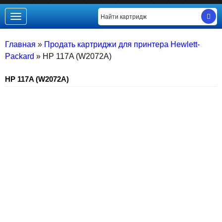
Toggle
navigation
Главная
»
Продать картриджи для принтера Hewlett-
Packard
»
HP 117A (W2072A)
HP 117A (W2072A)