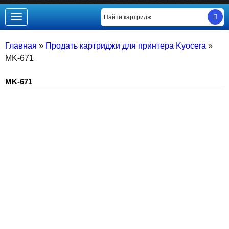
Toggle
navigation
Главная
»
Продать картриджи для принтера Kyocera
»
MK-671
MK-671