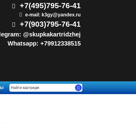
+7(495)
795-76-41
e-mail:
k3gy@yandex.ru
+7(903)
795-76-41
legram:
@skupkakartridzhej
Whatsapp:
+79912338515
ТЫ