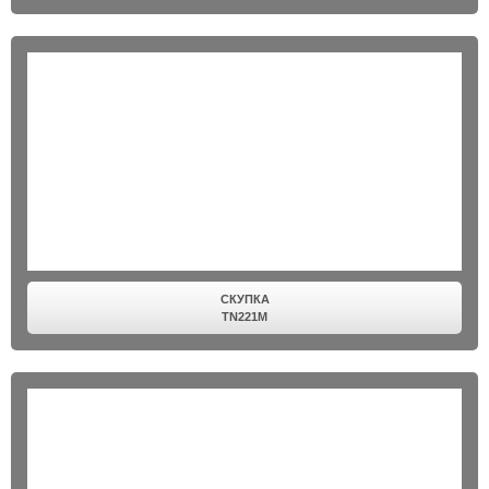
СКУПКА
TN221M