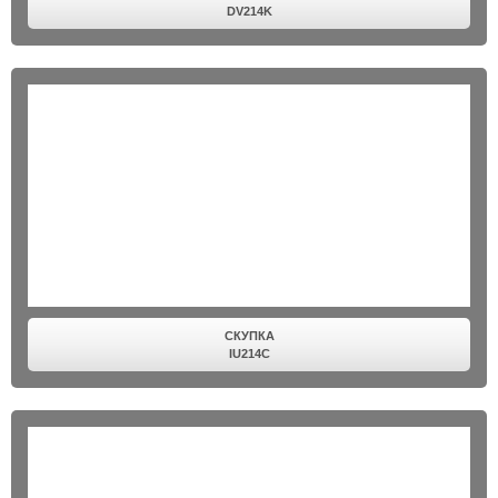
DV214K
СКУПКА
IU214C