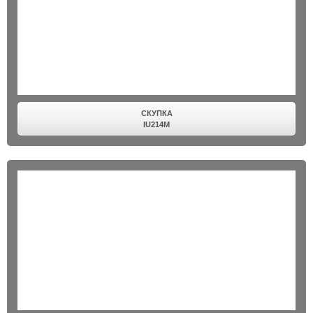
СКУПКА
IU214M