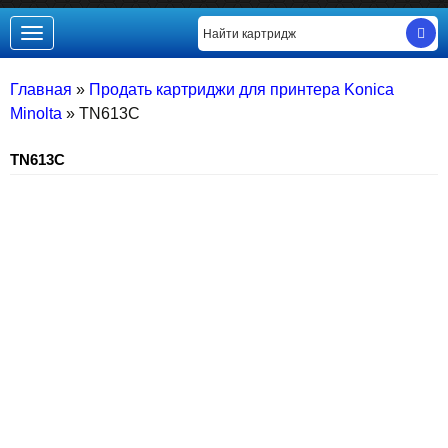
Toggle
navigation
Главная
»
Продать картриджи для принтера Konica
Minolta
»
TN613C
TN613C