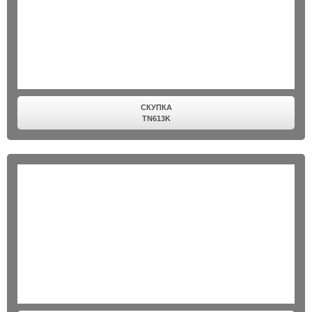
СКУПКА
TN613K