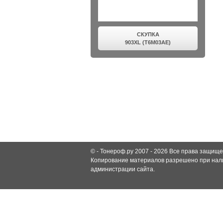
СКУПКА
903XL (T6M03AE)
© -
Тонероф.ру 2007 - 2026
Все права защище
Копирование материалов разрешено при нали
администрации сайта.