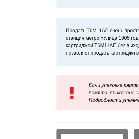
Продать T6M11AE очень просто
станция метро «Улица 1905 года
картриджей T6M11AE без выход
позволяет продать картриджи в
Если упаковка карт
помята, приклеена э
Подробности уточня