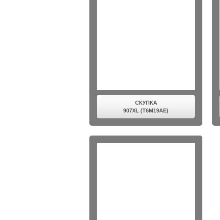
СКУПКА
907XL (T6M19AE)