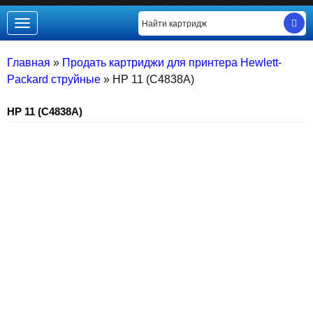
Toggle
navigation
Главная
»
Продать картриджи для принтера Hewlett-
Packard струйные
»
HP 11 (C4838A)
HP 11 (C4838A)