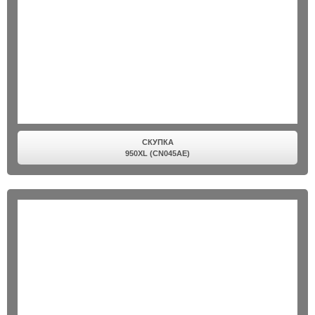
СКУПКА
950XL (CN045AE)