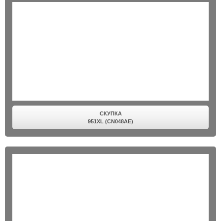
СКУПКА
951XL (CN048AE)