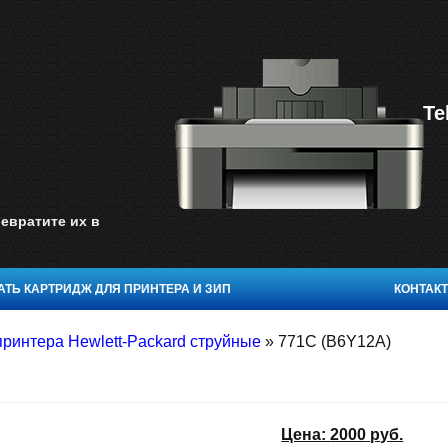
Te
евратите их в
ТЬ КАРТРИДЖ ДЛЯ ПРИНТЕРА И ЗИП
КОНТАК
принтера Hewlett-Packard струйные
»
771C (B6Y12A)
Цена:
2000
руб.