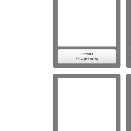
СКУПКА
771C (B6Y07A)