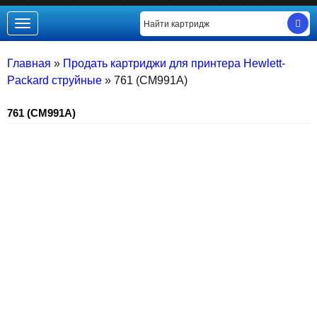
Toggle
navigation
Главная
»
Продать картриджи для принтера Hewlett-
Packard струйные
»
761 (CM991A)
761 (CM991A)