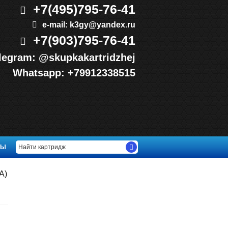
+7(495)
795-76-41
e-mail:
k3gy@yandex.ru
+7(903)
795-76-41
legram:
@skupkakartridzhej
Whatsapp:
+79912338515
ТЫ
A)