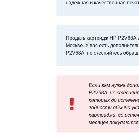
надежная и качественная печа
Продать картридж HP P2V68A в
Москве. У вас есть дополнител
P2V68A, не стесняйтесь обращ
Если вам нужна доп
P2V68A, не стесняй
которых до истечени
годности обычно ук
картриджи, до исте
месяцев покупаются 