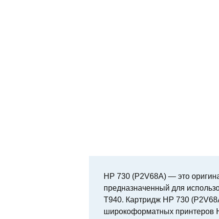
HP 730 (P2V68A) — это оригин
предназначенный для использо
T940. Картридж HP 730 (P2V68
широкоформатных принтеров HP