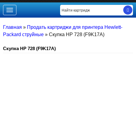
Toggle
navigation
Главная
»
Продать картриджи для принтера Hewlett-
Packard струйные
»
Скупка HP 728 (F9K17A)
Скупка HP 728 (F9K17A)