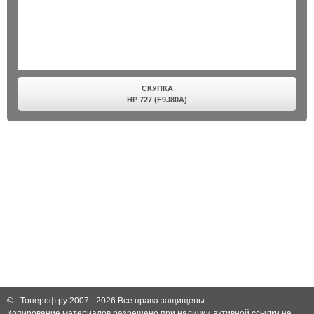
СКУПКА
HP 727 (F9J80A)
© -
Тонероф.ру 2007 - 2026
Все права защищены.
Копирование материалов разрешено при наличии активной ссылки на