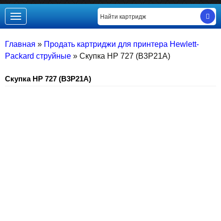
Toggle
navigation
Главная
»
Продать картриджи для принтера Hewlett-
Packard струйные
»
Скупка HP 727 (B3P21A)
Скупка HP 727 (B3P21A)