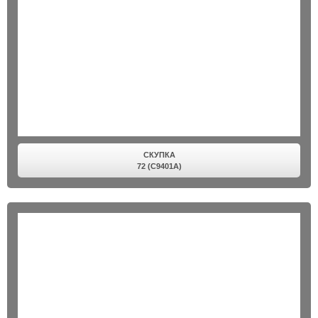
СКУПКА
72 (C9401A)