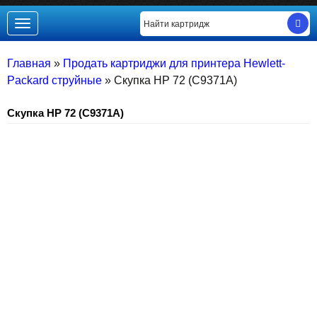
Toggle
navigation
Главная
»
Продать картриджи для принтера Hewlett-
Packard струйные
»
Скупка HP 72 (C9371A)
Скупка HP 72 (C9371A)