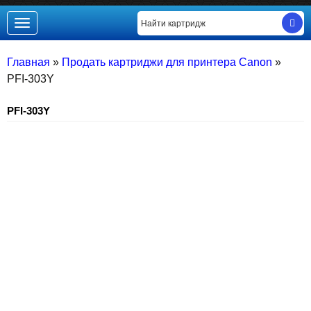
Toggle
navigation
Главная
»
Продать картриджи для принтера Canon
»
PFI-303Y
PFI-303Y