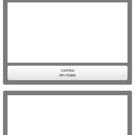
СКУПКА
PFI-703BK